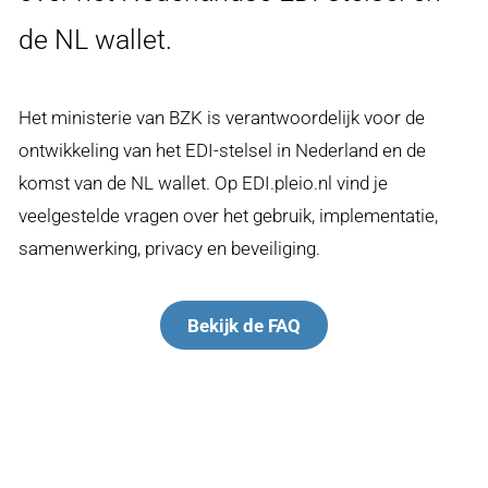
de NL wallet.
een
nieuw
Het ministerie van BZK is verantwoordelijk voor de
venster)
ontwikkeling van het EDI-stelsel in Nederland en de
komst van de NL wallet. Op EDI.pleio.nl vind je
veelgestelde vragen over het gebruik, implementatie,
samenwerking, privacy en beveiliging.
Bekijk de FAQ
(opent
in
een
nieuw
venster)