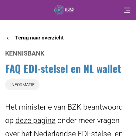
Overslaan
en
naar
de
inhoud
gaan
Terug naar overzicht
KENNISBANK
FAQ EDI-stelsel en NL wallet
INFORMATIE
Het ministerie van BZK beantwoord
op
deze pagina
(opent
onder meer vragen
over het Nederlandse EDI-stelsel en
in