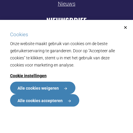
Nieuws
NIEUWSBRIEF
Cookies
Wil je op de hoogte blijven van alle ontwikkelingen
Onze website maakt gebruik van cookies om de beste
rondom eIDAS in de zorg? Schrijf je dan in voor de
gebruikerservaring te garanderen. Door op "Accepteer alle
cookies" te klikken, stemt u in met het gebruik van deze
nieuwsbrief
(opent
van het programma.
cookies voor marketing en analyse.
in
Cookie instellingen
een
nieuw
Alle cookies weigeren
venster)
LinkedIn
Youtube
Alle cookies accepteren