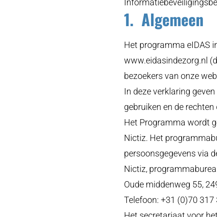
Informatiebeveiligingsbel
1. Algemeen
Het programma eIDAS in 
www.eidasindezorg.nl (d
bezoekers van onze webs
In deze verklaring geve
gebruiken en de rechten 
Het Programma wordt ge
Nictiz. Het programmabu
persoonsgegevens via dez
Nictiz, programmabureau
Oude middenweg 55, 24
Telefoon: +31 (0)70 317
Het secretariaat voor h