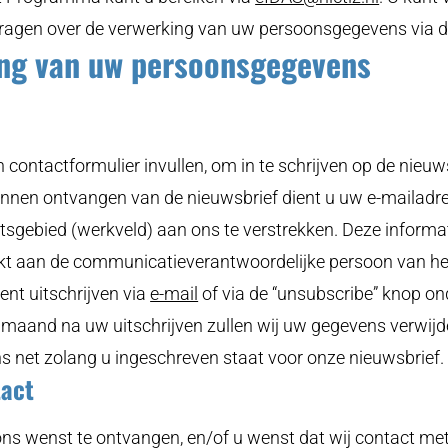
ragen over de verwerking van uw persoonsgegevens via d
in
ing van uw persoonsgegevens
een
nieuw
venster)
 contactformulier invullen, om in te schrijven op de nieuw
nen ontvangen van de nieuwsbrief dient u uw e-mailadres
gebied (werkveld) aan ons te verstrekken. Deze informat
ekt aan de communicatieverantwoordelijke persoon van 
nt uitschrijven via
e-mail
(opent
of via de “unsubscribe” knop o
en maand na uw uitschrijven zullen wij uw gegevens verwij
in
 net zolang u ingeschreven staat voor onze nieuwsbrief.
een
tact
nieuw
venster)
 ons wenst te ontvangen, en/of u wenst dat wij contact m