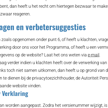
 bent, dan heeft u het recht om hiertegen bezwaar te make
zwaar reageren.
ragen en verbetersuggesties
n zoals opgenomen onder punt 6, of heeft u klachten, vrag
rking door ons voor het Programma, of heeft u een verm
gevens op de website? Laat het ons weten via
e-mail
(ope
.
raag verder indien u klachten heeft over de verwerking v
in
s toch niet samen uitkomen, dan heeft u op grond van 
een
in te dienen bij de privacytoezichthouder, de Autoriteit P
nie
gaande website vinden.
vens
 Verklaring
kan worden aangepast. Zodra het versienummer wijzigt, is