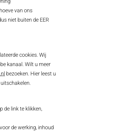
ening
ehoeve van ons
us niet buiten de EER
lateerde cookies. Wij
be kanaal. Wilt u meer
.nl
(opent
bezoeken. Hier leest u
 uitschakelen.
in
een
nieuw
de link te klikken,
venster)
 voor de werking, inhoud