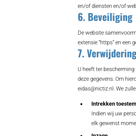
en/of diensten en/of we
6. Beveiliging
De website samenvoormedi
extensie “https” en een g
7. Verwijderin
U heeft ter bescherming
deze gegevens. Om hiero
eidas@nictiz.nl
. We zull
Intrekken toeste
Indien wij uw per
elk gewenst momen
Inzage