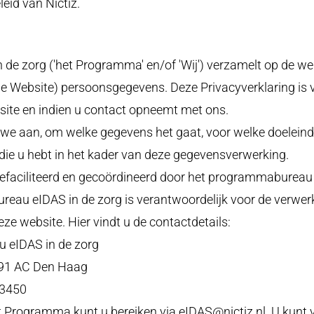
eid van Nictiz.
de zorg ('het Programma' en/of 'Wij') verzamelt op de we
e Website) persoonsgegevens. Deze Privacyverklaring is 
ite en indien u contact opneemt met ons.
n we aan, om welke gegevens het gaat, voor welke doelein
die u hebt in het kader van deze gegevensverwerking.
faciliteerd en gecoördineerd door het programmabureau 
reau eIDAS in de zorg is verantwoordelijk voor de verwe
e website. Hier vindt u de contactdetails:
 eIDAS in de zorg
91 AC Den Haag
 3450
et Programma kunt u bereiken via
eIDAS@nictiz.nl
(opent
. U kunt 