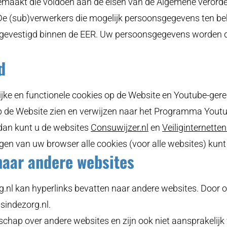
 gemaakt die voldoen aan de eisen van de Algemene verord
e (sub)verwerkers die mogelijk persoonsgegevens ten b
l gevestigd binnen de EER. Uw persoonsgegevens worden d
d
jke en functionele cookies op de Website en Youtube-gere
p de Website zien en verwijzen naar het Programma Youtu
 dan kunt u de websites
Consuwijzer.nl
(opent
en
Veiliginternetten
ingen van uw browser alle cookies (voor alle websites) kunt
in
naar andere websites
een
nieuw
.nl kan hyperlinks bevatten naar andere websites. Door op 
venster)
asindezorg.nl.
chap over andere websites en zijn ook niet aansprakelijk