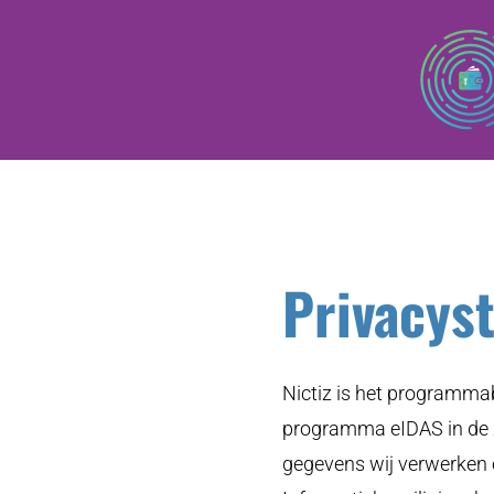
Overslaan
en
naar
de
inhoud
gaan
Privacys
Nictiz is het programma
programma eIDAS in de z
gegevens wij verwerken e