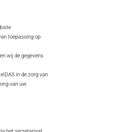
bsite
van toepassing op
den wij de gegevens
eIDAS in de zorg van
rking van uw
via het secretariaat