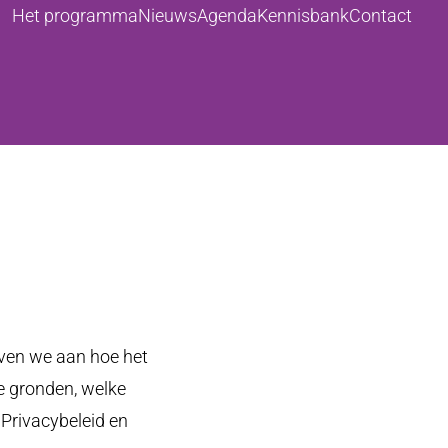
Het programma
Nieuws
Agenda
Kennisbank
Contact
even we aan hoe het
e gronden, welke
 Privacybeleid en