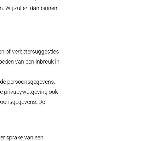
n. Wij zullen dan binnen
en of verbetersuggesties
oeden van een inbreuk in
nt
an de persoonsgegevens.
de privacywetgeving ook
ersoonsgegevens. De
uw
ter)
 er sprake van een